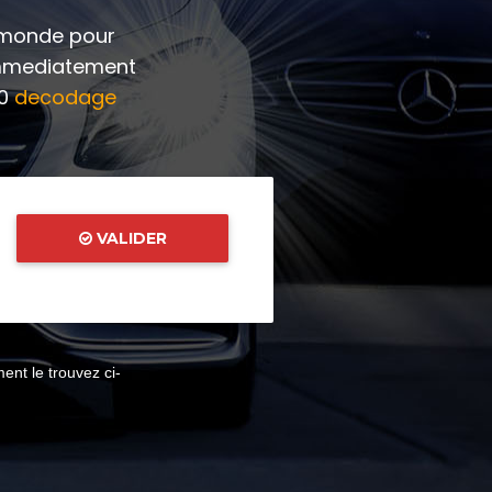
u monde pour
immediatement
00
decodage
VALIDER
nt le trouvez ci-