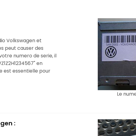
adio Volkswagen et
tes peut causer des
votre numero de serie, il
Z1Z2H1234567" en
e est essentielle pour
Le numer
gen :