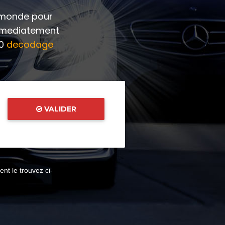
u monde pour
mmediatement
00
decodage
VALIDER
t le trouvez ci-