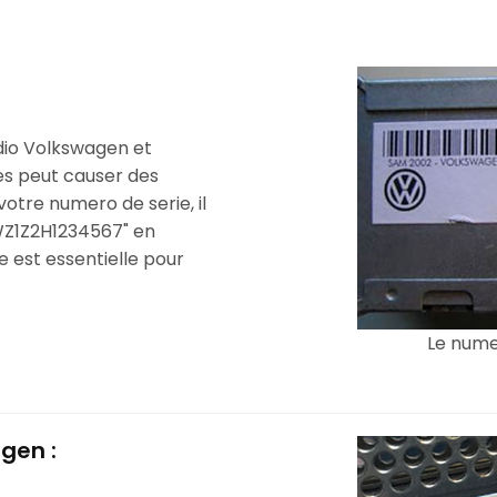
adio Volkswagen et
tes peut causer des
votre numero de serie, il
Z1Z2H1234567" en
e est essentielle pour
Le numer
gen :